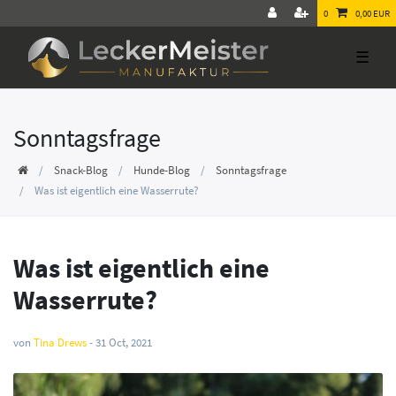
0
0,00 EUR
☰
Sonntagsfrage
Snack-Blog
Hunde-Blog
Sonntagsfrage
Was ist eigentlich eine Wasserrute?
Was ist eigentlich eine
Wasserrute?
von
Tina Drews
-
31 Oct, 2021